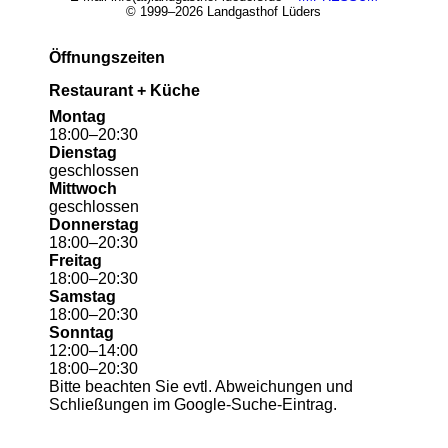
© 1999–2026 Landgasthof Lüders
Öffnungszeiten
Restaurant + Küche
Montag
18
:
00
–
20
:
30
Dienstag
geschlossen
Mittwoch
geschlossen
Donnerstag
18
:
00
–
20
:
30
Freitag
18
:
00
–
20
:
30
Samstag
18
:
00
–
20
:
30
Sonntag
12
:
00
–
14
:
00
18
:
00
–
20
:
30
Bitte beachten Sie evtl. Abweichungen und
Schließungen im Google-Suche-Eintrag.