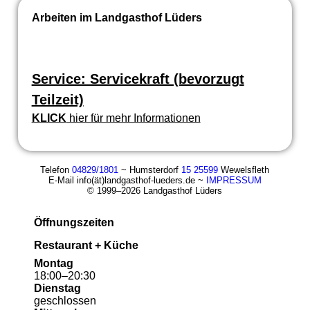
Arbeiten im Landgasthof Lüders
Service: Servicekraft (bevorzugt
Teilzeit)
KLICK
hier für mehr Informationen
Telefon
04829/1801
~ Humsterdorf
15 25599
Wewelsfleth
E-Mail info(ät)landgasthof-lueders.de ~
IMPRESSUM
© 1999–2026 Landgasthof Lüders
Öffnungszeiten
Restaurant + Küche
Montag
18
:
00
–
20
:
30
Dienstag
geschlossen