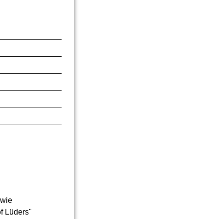
owie
f Lüders"