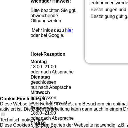
Wichtiger Hinweis:
entnommen werden,
Bestellungen und T
Bitte beachten Sie ggf.
abweichende
Bestätigung gültig
Öffnungszeiten
Mehr Infos dazu
hier
oder bei Google.
Hotel-Rezeption
Montag
18
:
00
–
21
:
00
oder nach Absprache
Dienstag
geschlossen
nur nach Absprache
Mittwoch
geschlossen
Cookie-Einstellungen
nur nach Absprache
Diese Webseite verwendet Cookies, um Besuchern ein optimales
Donnerstag
aktiviert ist. Die Datenverarbeitung kann dann auch in einem Dr
18
:
00
–
21
:
00
oder nach Absprache
Technisch notwendige
Freitag
Diese Cookies sind zum Betrieb der Webseite notwendig, z.B.