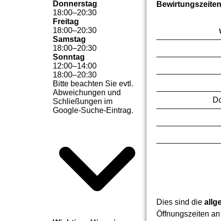
Donnerstag
Bewirtungszeite
18
:
00
–
20
:
30
Freitag
18
:
00
–
20
:
30
Samstag
18
:
00
–
20
:
30
Sonntag
12
:
00
–
14
:
00
18
:
00
–
20
:
30
Bitte beachten Sie evtl.
Abweichungen und
Do
Schließungen im
Google-Suche-Eintrag.
Dies sind die
allg
Öffnungszeiten an