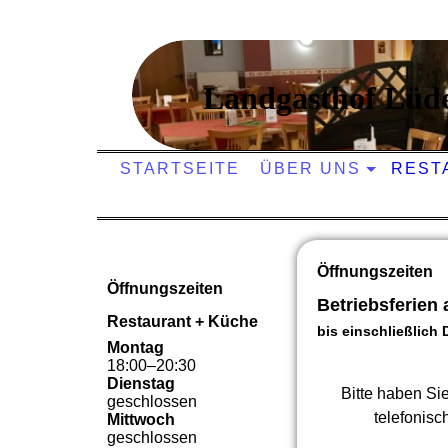
Landgasthof Lüd
STARTSEITE
ÜBER UNS
REST
Öffnungszeiten
Öffnungszeiten
Betriebsferien 
Restaurant + Küche
bis einschließlich
Montag
18
:
00
–
20
:
30
Dienstag
Bitte haben Si
geschlossen
telefonis
Mittwoch
geschlossen